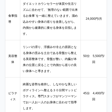
ダイエットカウンセラーが体質や生活リ
ズムに合わせて、¨無理のない範囲で出来
食事指
るお食事¨を一緒に整えていきます。溜め
24,000円/月
導
込みやすい身体の巡りを改善しながら、
内側から健康的に痩せる身体を目指しま
す。
リンパの滞り、浮腫みや冷えの原因とな
る身体の歪みを土台である骨盤から整え
美容整
50分 5,500円/
る美容整体です。骨盤が整い、内臓が本
体
回
来の位置に戻ることで内側から巡りの良
い身体へと導きます。
綺麗な姿勢を維持し、しなやかな美しい
ボディラインへ整える３０分間マットピ
ピラテ
45分 4,400円/
ラティス。専門スタッフがマンツーマン
ィス
回
でお一人お一人のお身体に合わせて指導
します。