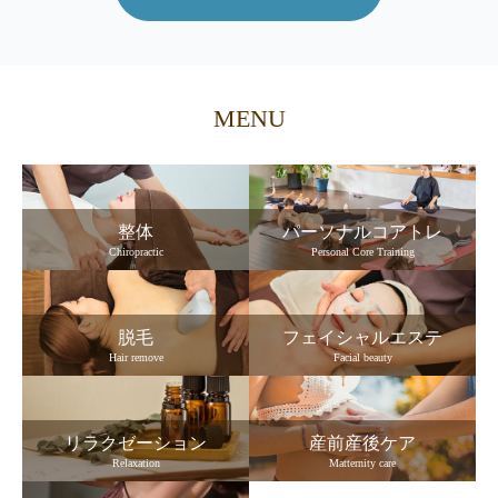
MENU
整体
パーソナルコアトレ
Chiropractic
Personal Core Training
脱毛
フェイシャルエステ
Hair remove
Facial beauty
リラクゼーション
産前産後ケア
Relaxation
Matternity care