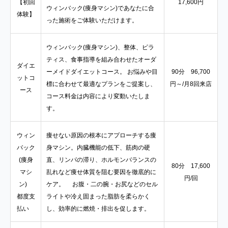
【初回
17,600円
ウィンバック(痩身マシン)であなたに合
体験】
った施術をご体験いただけます。
ウィンバック(痩身マシン)、整体、ピラ
ティス、食事指導を組み合わせたオーダ
ダイエ
ーメイドダイエットコース。 お悩みや目
90分 96,700
ットコ
標に合わせて最適なプランをご提案し、
円～/月8回来店
ース
コース料金は内容により変動いたしま
す。
ウィン
痩せない原因の根本にアプローチする痩
バック
身マシン。内臓機能の低下、筋肉の硬
(痩身
直、リンパの滞り、ホルモンバランスの
80分 17,600
マシ
乱れなど痩せ体質を阻む要因を徹底的に
円/回
ン)
ケア。 お腹・二の腕・お尻などのセル
都度支
ライトや冷え固まった脂肪を柔らかく
払い
し、効率的に燃焼・排出を促します。